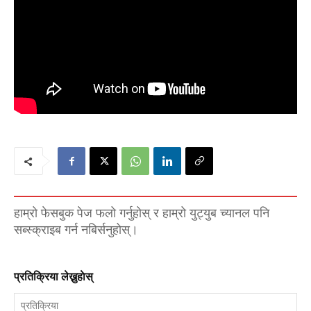
हाम्रो फेसबुक पेज फलो गर्नुहोस् र हाम्रो युट्युब च्यानल पनि
सब्स्क्राइब गर्न नबिर्सनुहोस्।
प्रतिक्रिया लेख्नुहाेस्