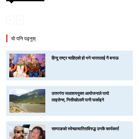
याे पनि पढ्नुस्
हिन्दू राष्ट्र चाहिएको हो भने भारतलाई नै बनाऊ
उत्तरगंगा जलाशययुक्त आयोजनाले पायो
लाइसेन्स, निसीखोलामै पानी फर्काइने
साम्पाङको स्वेच्छाचारिताविरुद्ध उनकै कार्यकर्ता