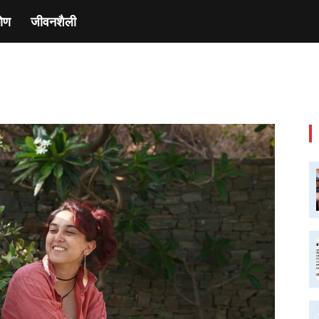
ाेण
जीवनशैली