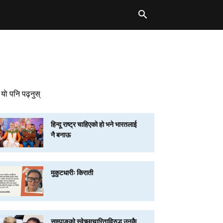
याे पनि पढ्नुस्
हिन्दू राष्ट्र चाहिएको हो भने भारतलाई
नै बनाऊ
मुकुटधारीः किराती
साम्पाङको स्वेच्छाचारिताविरुद्ध उनकै