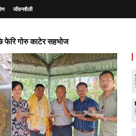
ाेण
जीवनशैली
छि फेरि गोरु काटेर सहभोज