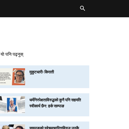
याे पनि पढ्नुस्
मुकुटधारीः किराती
धर्मनिरपेक्षताविरुद्धको कुनै पनि सहमति
स्वीकार्य छैन: हर्क साम्पाङ
साम्पाङको स्वेच्छाचारिताविरुद्ध उनकै