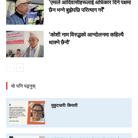
‘एमाले आदिवासीहरूलाई अधिकार दिने पक्षमा
छैन भन्ने बुझेपछि परित्याग गरेँ’
‘कोशी नाम विरुद्धको आन्दोलनमा कहिल्यै
थाक्ने छैनौ’
याे पनि पढ्नुस्
मुकुटधारीः किराती