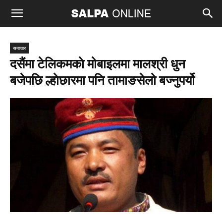
समाचार
दसैंमा टेलिकमकाे मोबाइलमा मालश्री धुन
बजेपछि ल्हाेछारमा पनि तामाङसेलो बज्नुपर्यो