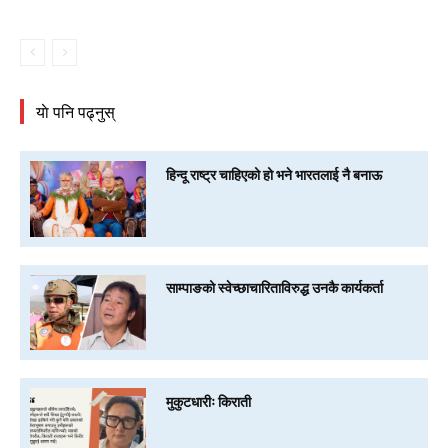
याे पनि पढ्नुस्
हिन्दू राष्ट्र चाहिएको हो भने भारतलाई नै बनाऊ
साम्पाङको स्वेच्छाचारिताविरुद्ध उनकै कार्यकर्ता
मुकुटधारीः किराती