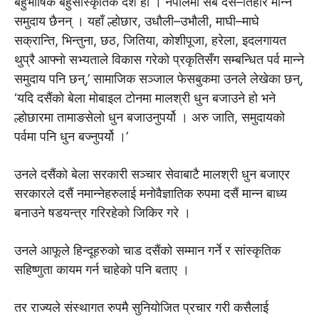
बहुभाषिक बहुसांस्कृतिक देश हो । नेपालमा सबै दसैं–तिहार मान्ने
समुदाय छैनन् । यहाँ ल्होछार, उधौली–उभौली, माघी–माघे
सक्रान्ति, भिन्तुना, छठ, जितिया, कोशीपूजा, हरेला, इदलगायत
थुप्रै आफ्नाे सभ्यताले विकास गरेको प्रकृतिसँग सम्बन्धित पर्व मान्ने
समुदाय पनि छन्,’ सामाजिक सञ्जाल फेसबुकमा उनले लेखेका छन्,
‘यदि दसैंको बेला मोबाइल टोनमा मालश्री धुन बजाउने हो भने
ल्होछारमा तामाङसेलो धुन बजाउनुपर्यो । अरु जाति, समुदायको
पर्वमा पनि धुन बज्नुपर्यो ।’
उनले दसैंको बेला सरकारी सञ्चार सेवाबाटै मालश्री धुन बजाएर
सरकारले दसैं नमान्नेहरुलाई मनोवैज्ञातिक रुपमा दसैं मान्न बाध्य
बनाउने षडयन्त्र गरिरहेको जिकिर गरे ।
उनले आफूले हिन्दूहरुको चाड दसैंको सम्मान गर्ने र सांस्कृतिक
सहिष्णुता कायम गर्न चाहेको पनि बताए ।
तर राज्यले संस्थागत रुपमै सुनियोजित प्रचार गरी कसैलाई