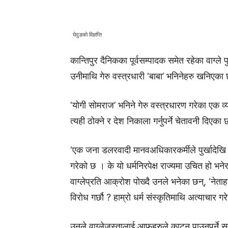
घेदुङकाे विज्ञप्ति
कान्तिपुर दैनिकका पूर्वसम्पादक समेत रहेका वाग्ले
उनीमाथि गेरु वस्त्रधारी ‘बाबा’ भनिनेहरु खनिएका
‘योगी सोमराज’ भनिने गेरु वस्त्रधारण गरेका एक व
त्यही ठोक्ने र देश निकाला गर्नुपर्ने चेतावनी दिएका
‘एक जना डलरवादी मानवअधिकारकर्मीले पुर्खादेखि
गरेको छ । के यो धर्मनिरपेक्ष राज्यमा उचित हो भन
वाग्लेप्रति आक्रोश पोख्दै उनले भनेका छन्, ‘नेत
विरोध गर्छौ ? हाम्रो धर्म संस्कृतिमाथि अत्याचार गर
उनले वाग्लेजस्तालाई आफूहरुले काट्न पाउनुपर्ने