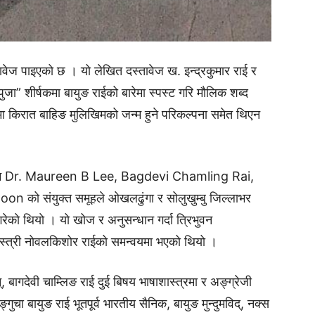
तावेज पाइएको छ । यो लेखित दस्तावेज ख. इन्द्रकुमार राई र
्पुजा” शीर्षकमा बायुङ राईको बारेमा स्पस्ट गरि मौलिक शब्द
ा किरात बाहिङ मुलिखिमको जन्म हुने परिकल्पना समेत थिएन
सम्म Dr. Maureen B Lee, Bagdevi Chamling Rai,
ो संयुक्त समूहले ओखलढुंगा र सोलुखुम्बु जिल्लाभर
ेकाे थियाे । यो खोज र अनुसन्धान गर्दा त्रिभुवन
ाशास्त्री नाेवलकिशोर राईको समन्वयमा भएको थियो ।
गदेवी चाम्लिङ राई दुई बिषय भाषाशास्त्रमा र अङ्ग्रेजी
हङ्गुचा बायुङ राई भूतपूर्व भारतीय सैनिक, बायुङ मुन्दुमविद्, नक्स