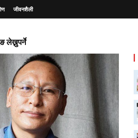
ाेण
जीवनशैली
ेख्नुपर्ने