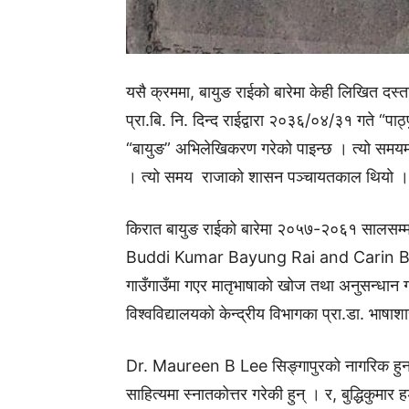
यसै क्रममा, बायुङ राईको बारेमा केही लिखित दस्
प्रा.बि. नि. दिन्द राईद्वारा २०३६/०४/३१ गते “पाठ
“बायुङ” अभिलेखिकरण गरेको पाइन्छ । त्यो समयम
। त्यो समय राजाको शासन पञ्चायतकाल थियाे ।
किरात बायुङ राईको बारेमा २०५७-२०६१ साल
Buddi Kumar Bayung Rai and Carin Boon क
गाउँगाउँमा गएर मातृभाषाकाे खोज तथा अनुसन्धान गर
विश्वविद्यालयकाे केन्द्रीय विभागका प्रा.डा. भाष
Dr. Maureen B Lee सिङ्गापुरको नागरिक हुन्, बा
साहित्यमा स्नातकोत्तर गरेकी हुन् । र, बुद्धिकुमार 