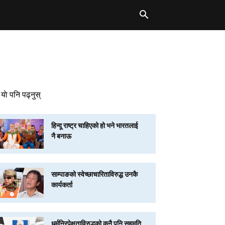
याे पनि पढ्नुस्
हिन्दू राष्ट्र चाहिएको हो भने भारतलाई
नै बनाऊ
साम्पाङको स्वेच्छाचारिताविरुद्ध उनकै
कार्यकर्ता
धर्मनिरपेक्षताविरुद्धको कुनै पनि सहमति