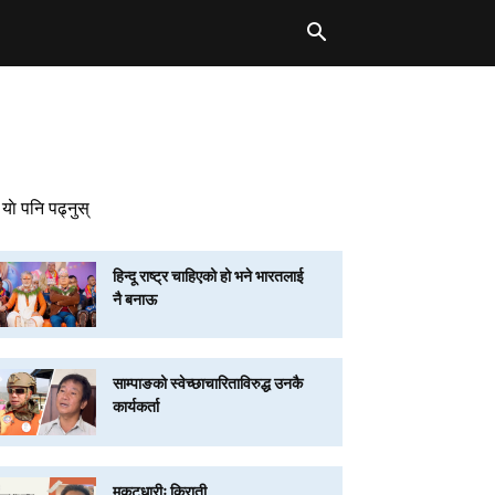
याे पनि पढ्नुस्
हिन्दू राष्ट्र चाहिएको हो भने भारतलाई
नै बनाऊ
साम्पाङको स्वेच्छाचारिताविरुद्ध उनकै
कार्यकर्ता
मुकुटधारीः किराती