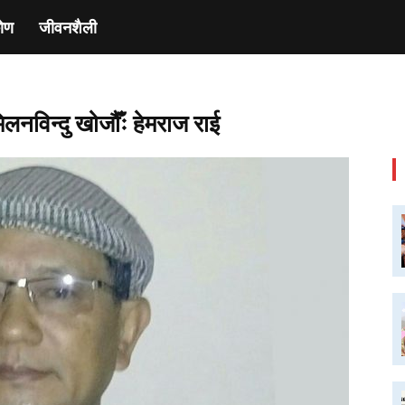
ाेण
जीवनशैली
िलनविन्दु खोजौँः हेमराज राई