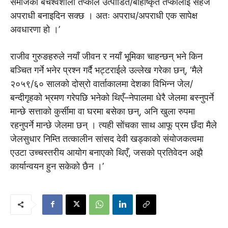
समाजको बर्चश्वशाली तप्काले उत्पीडित/बहिष्किृत तप्कालाई सहजै
अपराधी बनाइदिन सक्छ । अतः अपराध/अपराधी एक सापेक्ष
अवधारणा हो ।’
राजीव गुरुङहरुले नयाँ जीवन र नयाँ भूमिका चाहन्छन् भने किन
बञ्चित गर्ने भनेर प्रश्न गर्दै भट्टराईले उल्लेख गरेका छन्, ‘मैले
२०५९/६० सालको दोस्रो वार्ताकालमा देशका विभिन्न जेल/
बन्दीगृहको भ्रमण गरेपछि भनेको थिएँ–नेपालमा धेरै जेलमा बस्नुपर्ने
मान्छे सत्ताको कुर्सीमा वा घरमा बसेका छन्, अनि खुला रुपमा
रहनुपर्ने मान्छे जेलमा छन् । त्यही सोंचका साथ आफू प्रम छँदा मैले
जेलसुधार निम्ति तत्कालीन सांसद देवी खड्काको संयोजकत्वमा
एउटा उच्चस्तरीय आयोग बनाएको थिएँ, जसको प्रतिवेदन अझै
कार्यान्वयन हुन सकेको छैन ।’