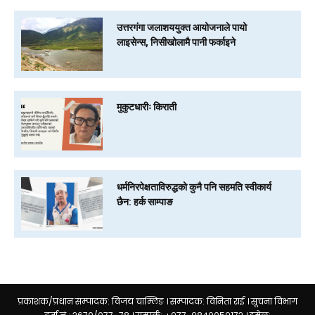
उत्तरगंगा जलाशययुक्त आयोजनाले पायो
लाइसेन्स, निसीखोलामै पानी फर्काइने
मुकुटधारीः किराती
धर्मनिरपेक्षताविरुद्धको कुनै पनि सहमति स्वीकार्य
छैन: हर्क साम्पाङ
प्रकाशक/प्रधान सम्पादक: विजय चाम्लिङ । सम्पादक: विनिता राई । सूचना विभाग