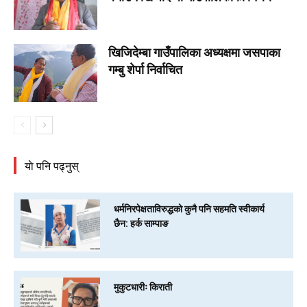
खिजिदेम्बा गाउँपालिका अध्यक्षमा जसपाका
गम्बु शेर्पा निर्वाचित
याे पनि पढ्नुस्
धर्मनिरपेक्षताविरुद्धको कुनै पनि सहमति स्वीकार्य
छैन: हर्क साम्पाङ
मुकुटधारीः किराती