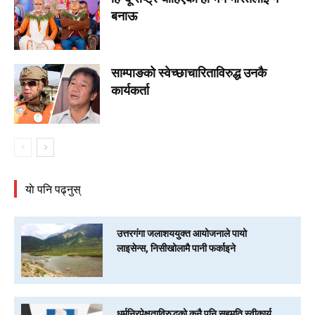
बनाऊ
साम्पाङको स्वेच्छाचारिताविरुद्ध उनकै
कार्यकर्ता
याे पनि पढ्नुस्
उत्तरगंगा जलाशययुक्त आयोजनाले पायो
लाइसेन्स, निसीखोलामै पानी फर्काइने
धर्मनिरपेक्षताविरुद्धको कुनै पनि सहमति स्वीकार्य