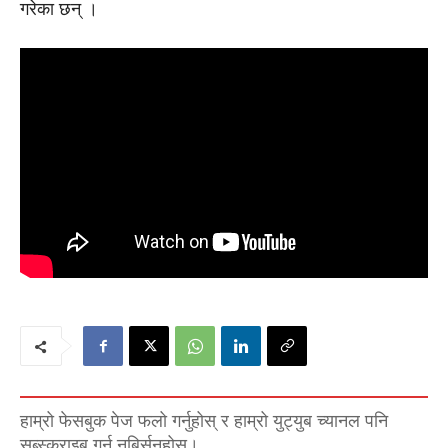
गरेका छन् ।
हाम्रो फेसबुक पेज फलो गर्नुहोस् र हाम्रो युट्युब च्यानल पनि
सब्स्क्राइब गर्न नबिर्सनुहोस्।