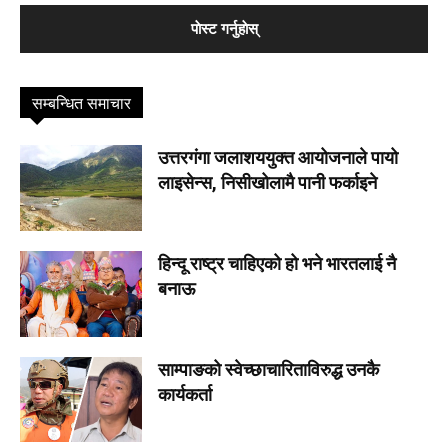
सम्बन्धित समाचार
उत्तरगंगा जलाशययुक्त आयोजनाले पायो
लाइसेन्स, निसीखोलामै पानी फर्काइने
हिन्दू राष्ट्र चाहिएको हो भने भारतलाई नै
बनाऊ
साम्पाङको स्वेच्छाचारिताविरुद्ध उनकै
कार्यकर्ता