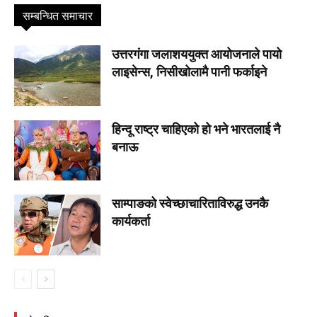
सम्बन्धित समाचार
उत्तरगंगा जलाशययुक्त आयोजनाले पायो
लाइसेन्स, निसीखोलामै पानी फर्काइने
हिन्दू राष्ट्र चाहिएको हो भने भारतलाई नै
बनाऊ
साम्पाङको स्वेच्छाचारिताविरुद्ध उनकै
कार्यकर्ता