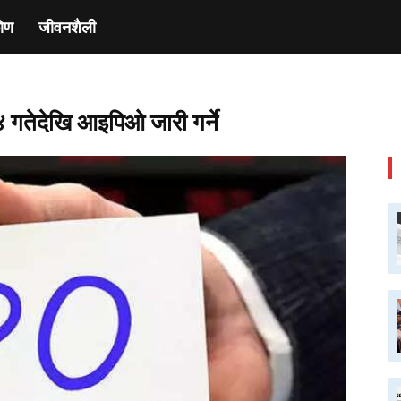
ाेण
जीवनशैली
४ गतेदेखि आइपिओ जारी गर्ने