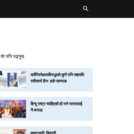
याे पनि पढ्नुस्
धर्मनिरपेक्षताविरुद्धको कुनै पनि सहमति
स्वीकार्य छैन: हर्क साम्पाङ
हिन्दू राष्ट्र चाहिएको हो भने भारतलाई
नै बनाऊ
मुकुटधारीः किराती