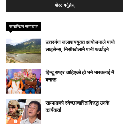
सम्बन्धित समाचार
उत्तरगंगा जलाशययुक्त आयोजनाले पायो
लाइसेन्स, निसीखोलामै पानी फर्काइने
हिन्दू राष्ट्र चाहिएको हो भने भारतलाई नै
बनाऊ
साम्पाङको स्वेच्छाचारिताविरुद्ध उनकै
कार्यकर्ता