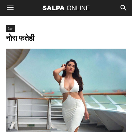
फेशन
नाेरा फतेही