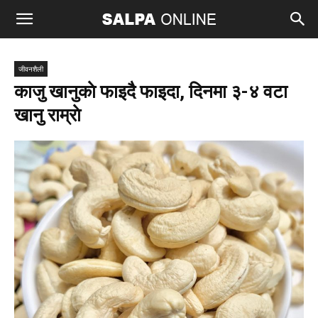
जीवनशैली
काजु खानुकाे फाइदै फाइदा, दिनमा ३-४ वटा
खानु राम्राे