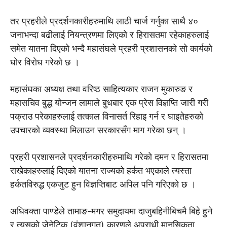
तर प्रहरीले प्रदर्शनकारीहरुमाथि लाठी चार्ज गर्नुका साथै ४०
जनाभन्दा बढीलाई नियन्त्रणमा लिएकाे र हिरासतमा रहेकाहरुलाई
समेत यातना दिएको भन्दै महासंघले प्रहरी प्रशासनको सो कार्यकाे
घाेर विराेध गरेकाे छ ।
महासंघका अध्यक्ष तथा वरिष्ठ साहित्यकार राजन मुकारुङ र
महासचिव बुद्ध योन्जन लामाले बुधबार एक प्रेस विज्ञप्ति जारी गरी
पक्राउ परेकाहरुलाई तत्काल विनासर्त रिहाइ गर्न र घाइतेहरुको
उपचारकाे व्यवस्था मिलाउन सरकारसँग माग गरेका छन् ।
प्रहरी प्रशासनले प्रदर्शनकारीहरुमाथि गरेको दमन र हिरासतमा
राखेकाहरुलाई दिएको यातना राज्यको हर्कत भएकाले त्यस्ता
हर्कतविरुद्ध एकजुट हुन विज्ञप्तिबाट अपिल पनि गरिएको छ ।
अधिवक्ता पाण्डेले तामाङ-मगर समुदायमा दाजुबहिनीबिचमै बिहे हुने
र त्यसकाे जेनेटिक (वंशानुगत) कारणले अपराधी मानसिकता