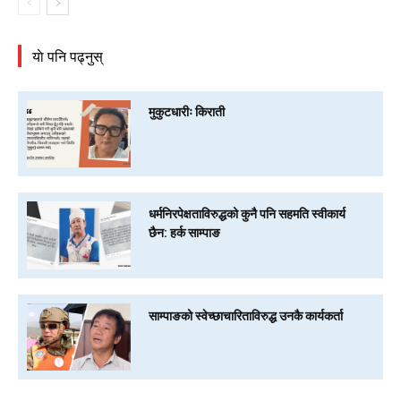
याे पनि पढ्नुस्
मुकुटधारीः किराती
धर्मनिरपेक्षताविरुद्धको कुनै पनि सहमति स्वीकार्य
छैन: हर्क साम्पाङ
साम्पाङको स्वेच्छाचारिताविरुद्ध उनकै कार्यकर्ता