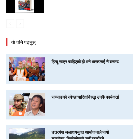
याे पनि पढ्नुस्
हिन्दू राष्ट्र चाहिएको हो भने भारतलाई नै बनाऊ
साम्पाङको स्वेच्छाचारिताविरुद्ध उनकै कार्यकर्ता
उत्तरगंगा जलाशययुक्त आयोजनाले पायो
लाइसेन्स, निसीखोलामै पानी फर्काइने