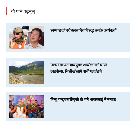
याे पनि पढ्नुस्
साम्पाङको स्वेच्छाचारिताविरुद्ध उनकै कार्यकर्ता
उत्तरगंगा जलाशययुक्त आयोजनाले पायो
लाइसेन्स, निसीखोलामै पानी फर्काइने
हिन्दू राष्ट्र चाहिएको हो भने भारतलाई नै बनाऊ