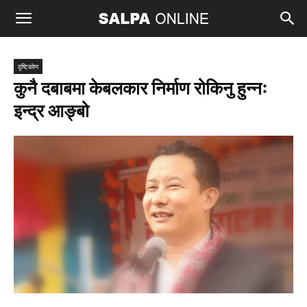
दृष्टिकाेण
कुनै दबाबमा केबलकार निर्माण रोकिनु हुन्नः
इन्द्र आङ्बो