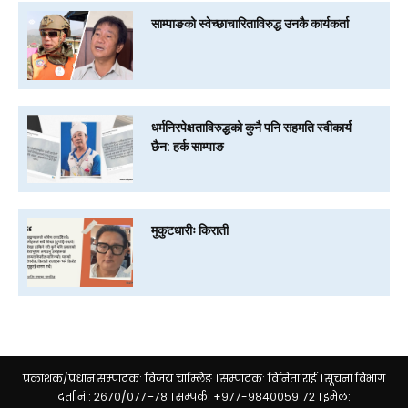
साम्पाङको स्वेच्छाचारिताविरुद्ध उनकै कार्यकर्ता
धर्मनिरपेक्षताविरुद्धको कुनै पनि सहमति स्वीकार्य
छैन: हर्क साम्पाङ
मुकुटधारीः किराती
प्रकाशक/प्रधान सम्पादक: विजय चाम्लिङ । सम्पादक: विनिता राई । सूचना विभाग
दर्ता नं.: २६७०/०७७–७८ । सम्पर्क: +९७७-९८४००५९१७२ । इमेल: