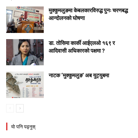
मुक्कुमलुङमा केबलकारविरुद्ध पुनः चरणबद्ध
आन्दोलनको घोषणा
डा. तोसिमा कार्की आईएलओ १६९ र
आदिवासी अधिकारको पक्षमा ?
नाटक ‘मुक्कुमलुङ’ अब युट्युबमा
याे पनि पढ्नुस्