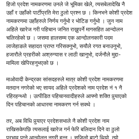
हिजो प्रदेश नामकरणमा उनले जे भूमिका खेले, त्यसबेलादेखि नै
उहाँ र उहाँको पार्टीप्रति मेरा ठुलो प्रश्न छ । किनभने कोशी प्रदेश
नामकरणमा उहाँहरुले निर्णय गर्नुभो र भोटिङ गर्नुभो । जुन नाम
अहिले खारेज गरी पहिचान जनित राख्नुपर्ने मागसहित आन्दोलन
चलिरहेको छ । जसमा हालसम्म एक आन्दोलनकारी पदम
लाजेहाङले सहादत प्राप्त गरिसक्नुभो, सयौले रगत बनाउनुभो,
हजाराैले प्रहरीको अश्रुग्यास र लाठी खानुभो, दर्जनाैले मुद्दा-
मामिला खेपिरहनुभएको छ ।
माओवादी केन्द्रका सांसदहरुले मात्र कोशी प्रदेश नामकरणमा
मतदान नगरेको भए सायद अहिले प्रदेशको नाम प्रदेश नं १ नै
रहिरहन्थ्यो । उत्पीडित पहिचानवादीहरुले आफ्नाे शक्ति पुर्‍याएकाे
दिन पहिचानको आधारमा नामकरण गर्न सक्थे ।
तर, अब विधि पुर्‍याएर प्रदेशसभाले नै कोशी प्रदेश नाम
राखिसकेपछि त्यसलाई खारेज गर्न फेरि बलिदान दिने वा ठुलो
प्रभाव पुग्ने आन्दोलन नगरी हुन्न । सजिलो बाटो थियो, त्यो