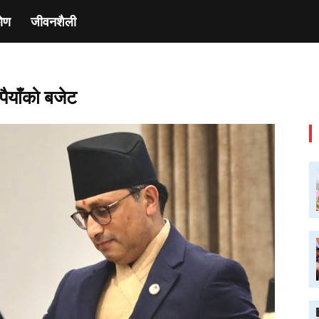
ाेण
जीवनशैली
पैयाँको बजेट