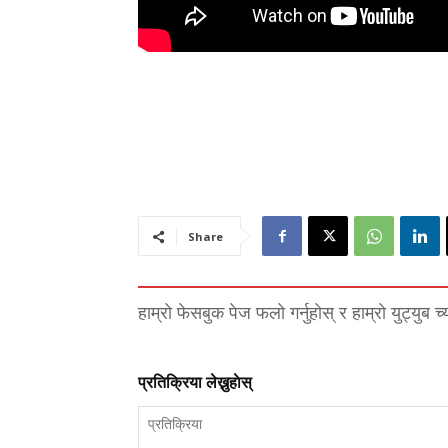
Share
हाम्रो फेसबुक पेज फलो गर्नुहोस् र हाम्रो युट्युब च
प्रतिक्रिया लेख्नुहाेस्