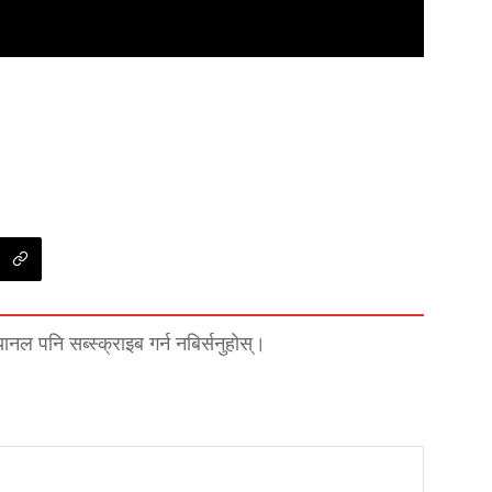
्यानल पनि सब्स्क्राइब गर्न नबिर्सनुहोस्।