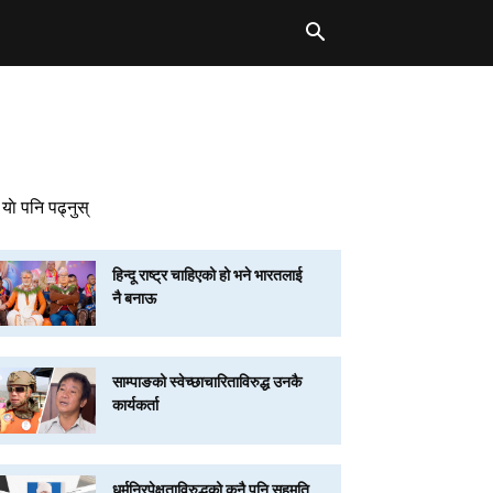
याे पनि पढ्नुस्
हिन्दू राष्ट्र चाहिएको हो भने भारतलाई
नै बनाऊ
साम्पाङको स्वेच्छाचारिताविरुद्ध उनकै
कार्यकर्ता
धर्मनिरपेक्षताविरुद्धको कुनै पनि सहमति