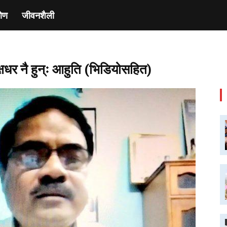
ाेण
जीवनशैली
पक्षधर नै हुन्ः आहुति (भिडियोसहित)