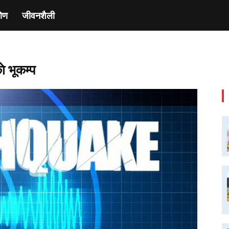
ाेण
जीवनशैली
े भूकम्प