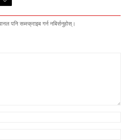
्यानल पनि सब्स्क्राइब गर्न नबिर्सनुहोस्।
नाम*
इमेल*