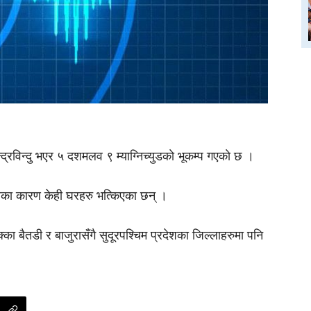
्द्रविन्दु भएर ५ दशमलव ९ म्याग्निच्युडकाे भूकम्प गएकाे छ ।
जसका कारण केही घरहरु भत्किएका छन् ।
ा बैतडी र बाजुरासँगै सुदूरपश्चिम प्रदेशका जिल्लाहरुमा पनि