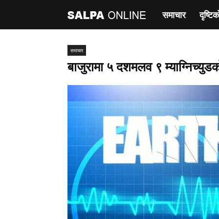
समाचार
दृष्टिक
साल्पा
अनलाइन
समाचार
बाजुरामा ५ दशमलव ९ म्याग्निच्युडका