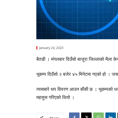
January 24, 2023
बैतडी । मंगलबार दिउँसाे बाजुरा जिल्लाकाे मैला केन
भूकम्प दिउँसाे २ बजेर ४५ मिनेटमा गएकाे हाे । 
त्यसबारे थप विवरण आउन बाँकी छ । भूकम्पको धक्क
महसुस गरिएकाे थियाे ।
Share