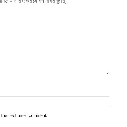
्यानल पनि सब्स्क्राइब गर्न नबिर्सनुहोस्।
नाम*
इमेल*
 the next time I comment.