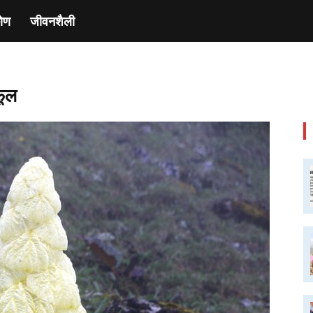
ाेण
जीवनशैली
 फूल