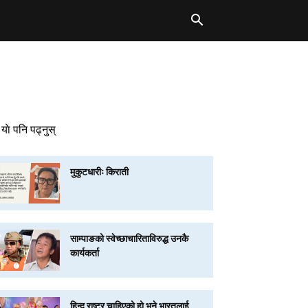
याे पनि पढ्नुस्
मुकुटधारीः किराती
साम्पाङको स्वेच्छाचारिताविरुद्ध उनकै
कार्यकर्ता
हिन्दू राष्ट्र चाहिएको हो भने भारतलाई