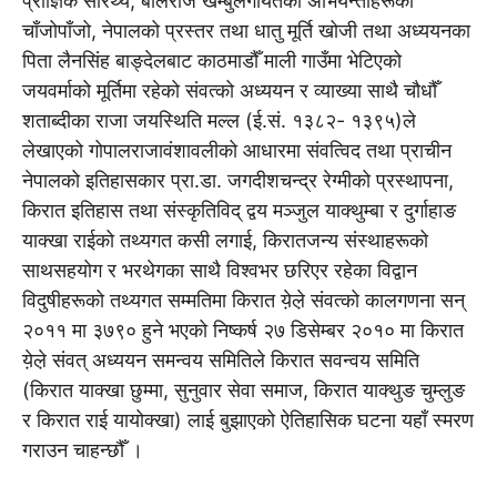
प्राज्ञिक सारथ्य, बलिराज खम्बुलगायतका अभियन्ताहरूको
चाँजोपाँजो, नेपालको प्रस्तर तथा धातु मूर्ति खोजी तथा अध्ययनका
पिता लैनसिंह बाङ्देलबाट काठमाडौँ माली गाउँमा भेटिएको
जयवर्माको मूर्तिमा रहेको संवत्को अध्ययन र व्याख्या साथै चौधौँ
शताब्दीका राजा जयस्थिति मल्ल (ई.सं. १३८२- १३९५)ले
लेखाएको गोपालराजावंशावलीको आधारमा संवत्विद तथा प्राचीन
नेपालको इतिहासकार प्रा.डा. जगदीशचन्द्र रेग्मीको प्रस्थापना,
किरात इतिहास तथा संस्कृतिविद् द्वय मञ्जुल याक्थुम्बा र दुर्गाहाङ
याक्खा राईको तथ्यगत कसी लगाई, किरातजन्य संस्थाहरूको
साथसहयोग र भरथेगका साथै विश्वभर छरिएर रहेका विद्वान
विदुषीहरूको तथ्यगत सम्मतिमा किरात ये़ले़ संवत्को कालगणना सन्
२०११ मा ३७९० हुने भएको निष्कर्ष २७ डिसेम्बर २०१० मा किरात
ये़ले़ संवत् अध्ययन समन्वय समितिले किरात सवन्वय समिति
(किरात याक्खा छुम्मा, सुनुवार सेवा समाज, किरात याक्थुङ चुम्लुङ
र किरात राई यायोक्खा) लाई बुझाएको ऐतिहासिक घटना यहाँ स्मरण
गराउन चाहन्छौँ ।