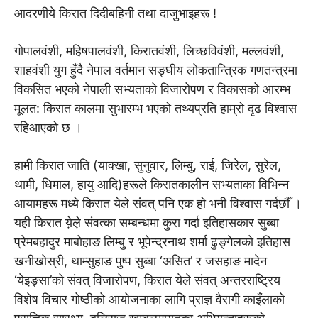
आदरणीये किरात दिदीबहिनी तथा दाजुभाइहरू !
गोपालवंशी, महिषपालवंशी, किरातवंशी, लिच्छविवंशी, मल्लवंशी,
शाहवंशी युग हुँदै नेपाल वर्तमान सङ्घीय लोकतान्त्रिक गणतन्त्रमा
विकसित भएको नेपाली सभ्यताको विजारोपण र विकासको आरम्भ
मूलत: किरात कालमा सुभारम्भ भएको तथ्यप्रति हाम्रो दृढ विश्वास
रहिआएको छ ।
हामी किरात जाति (याक्खा, सुनुवार, लिम्बु, राई, जिरेल, सुरेल,
थामी, धिमाल, हायु आदि)हरूले किरातकालीन सभ्यताका विभिन्न
आयामहरू मध्ये किरात येले संवत् पनि एक हो भनी विश्वास गर्दछौँ ।
यही किरात ये़ले़ संवत्का सम्बन्धमा कुरा गर्दा इतिहासकार सुब्बा
प्रेमबहादुर माबोहाङ लिम्बु र भूपेन्द्रनाथ शर्मा ढुङ्गेलको इतिहास
खनीखोस्री, थाम्सुहाङ पुष्प सुब्बा ‘असित’ र जसहाङ मादेन
‘येइङ्सा’को संवत् विजारोपण, किरात येले संवत् अन्तरराष्ट्रिय
विशेष विचार गोष्ठीको आयोजनाका लागि प्राज्ञ वैरागी काइँलाको