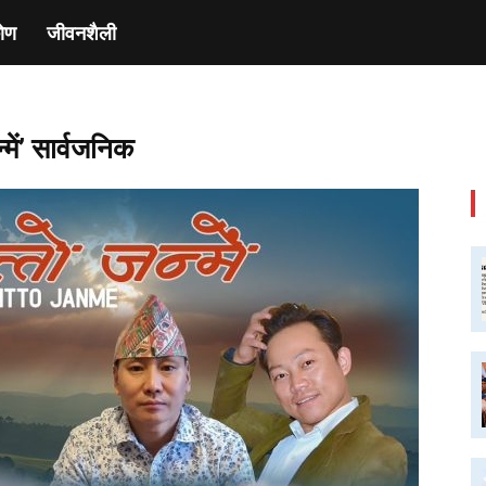
ाेण
जीवनशैली
में’ सार्वजनिक