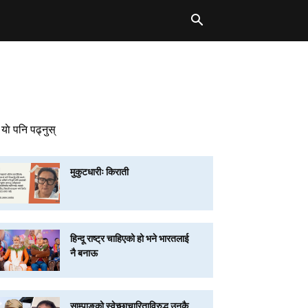
याे पनि पढ्नुस्
मुकुटधारीः किराती
हिन्दू राष्ट्र चाहिएको हो भने भारतलाई
नै बनाऊ
साम्पाङको स्वेच्छाचारिताविरुद्ध उनकै