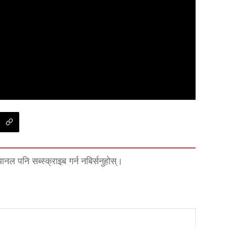
्यानल पनि सब्स्क्राइब गर्न नबिर्सनुहोस्।