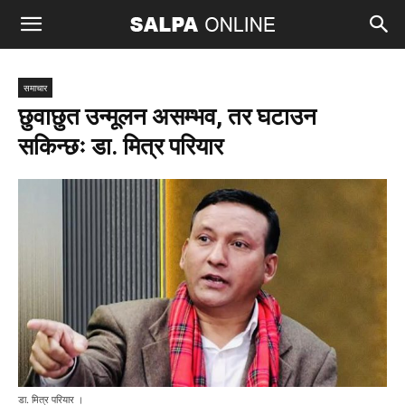
समाचार
छुवाछुत उन्मूलन असम्भव, तर घटाउन
सकिन्छः डा. मित्र परियार
डा. मित्र परियार ।