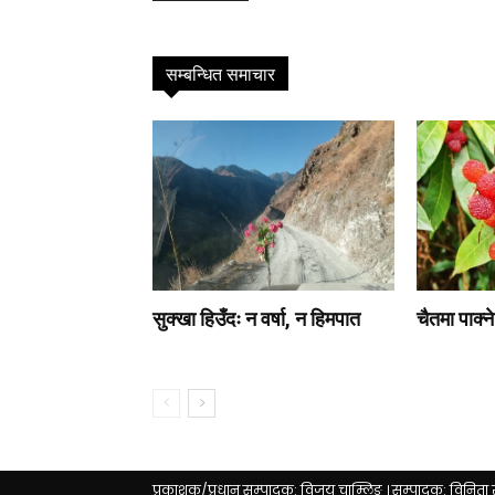
सम्बन्धित समाचार
सुक्खा हिउँदः न वर्षा, न हिमपात
चैतमा पाक्न
प्रकाशक/प्रधान सम्पादक: विजय चाम्लिङ । सम्पादक: विनिता 