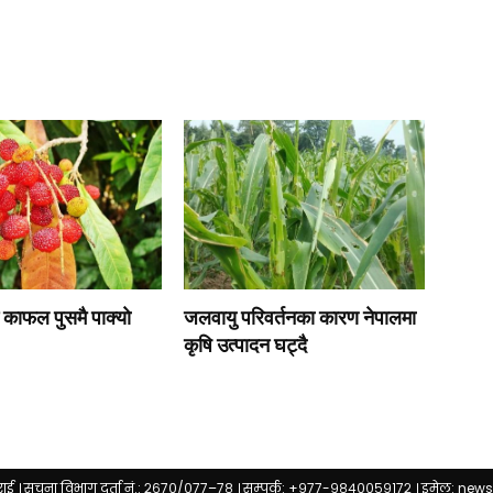
े काफल पुसमै पाक्याे
जलवायु परिवर्तनका कारण नेपालमा
कृषि उत्पादन घट्दै
राई । सूचना विभाग दर्ता नं.: २६७०/०७७–७८ । सम्पर्क: +९७७-९८४००५९१७२ । इमेल:
news