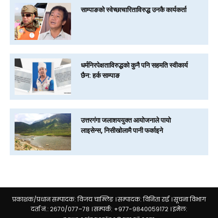
साम्पाङको स्वेच्छाचारिताविरुद्ध उनकै कार्यकर्ता
धर्मनिरपेक्षताविरुद्धको कुनै पनि सहमति स्वीकार्य
छैन: हर्क साम्पाङ
उत्तरगंगा जलाशययुक्त आयोजनाले पायो
लाइसेन्स, निसीखोलामै पानी फर्काइने
प्रकाशक/प्रधान सम्पादक: विजय चाम्लिङ । सम्पादक: विनिता राई । सूचना विभाग
दर्ता नं.: २६७०/०७७–७८ । सम्पर्क: +९७७-९८४००५९१७२ । इमेल: