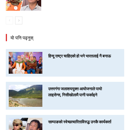
याे पनि पढ्नुस्
हिन्दू राष्ट्र चाहिएको हो भने भारतलाई नै बनाऊ
उत्तरगंगा जलाशययुक्त आयोजनाले पायो
लाइसेन्स, निसीखोलामै पानी फर्काइने
साम्पाङको स्वेच्छाचारिताविरुद्ध उनकै कार्यकर्ता