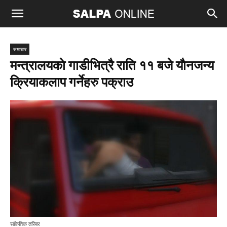
समाचार
मन्त्रालयकाे गाडीभित्रै राति ११ बजे याैनजन्य
क्रियाकलाप गर्नेहरु पक्राउ
सांकेतिक तस्बिर