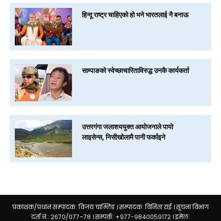
हिन्दू राष्ट्र चाहिएको हो भने भारतलाई नै बनाऊ
साम्पाङको स्वेच्छाचारिताविरुद्ध उनकै कार्यकर्ता
उत्तरगंगा जलाशययुक्त आयोजनाले पायो
लाइसेन्स, निसीखोलामै पानी फर्काइने
प्रकाशक/प्रधान सम्पादक: विजय चाम्लिङ । सम्पादक: विनिता राई । सूचना विभाग
दर्ता नं.: २६७०/०७७–७८ । सम्पर्क: +९७७-९८४००५९१७२ । इमेल: