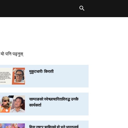
याे पनि पढ्नुस्
मुकुटधारीः किराती
साम्पाङको स्वेच्छाचारिताविरुद्ध उनकै
कार्यकर्ता
हिन्दू राष्ट्र चाहिएको हो भने भारतलाई