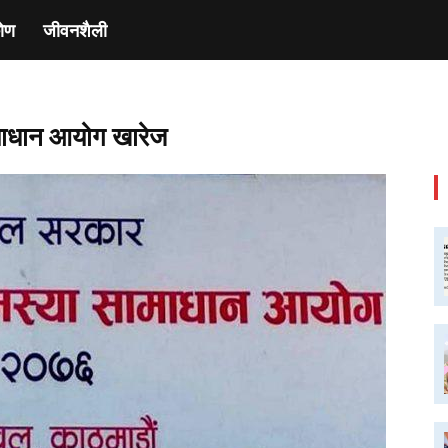
ाेण
जीवनशैली
 समाधान आयोग खारेज