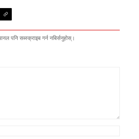
्यानल पनि सब्स्क्राइब गर्न नबिर्सनुहोस्।
नाम*