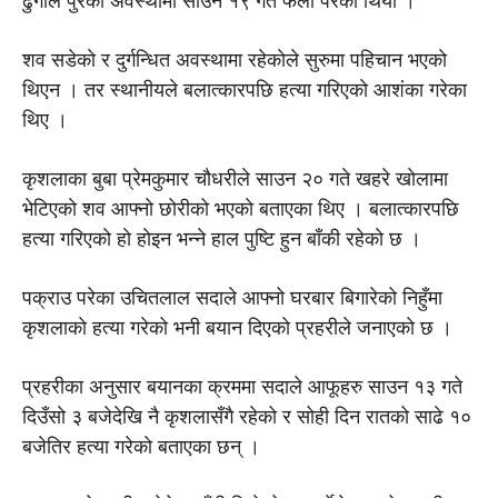
ढुंगाले पुरेको अवस्थामा साउन १९ गते फेला परेकाे थियाे ।
शव सडेकाे र दुर्गन्धित अवस्थामा रहेकाेले सुरुमा पहिचान भएकाे
थिएन । तर स्थानीयले बलात्कारपछि हत्या गरिएकाे आशंका गरेका
थिए ।
कृशलाका बुबा प्रेमकुमार चौधरीले साउन २० गते खहरे खाेलामा
भेटिएकाे शव आफ्नो छोरीको भएकाे बताएका थिए । बलात्कारपछि
हत्या गरिएकाे हाे हाेइन भन्ने हाल पुष्टि हुन बाँकी रहेकाे छ ।
पक्राउ परेका उचितलाल सदाले आफ्नो घरबार बिगारेको निहुँमा
कृशलाकाे हत्या गरेको भनी बयान दिएकाे प्रहरीले जनाएकाे छ ।
प्रहरीका अनुसार बयानका क्रममा सदाले आफूहरु साउन १३ गते
दिउँसाे ३ बजेदेखि नै कृशलासँगै रहेको र सोही दिन रातको साढे १०
बजेतिर हत्या गरेकाे बताएका छन् ।