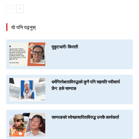
याे पनि पढ्नुस्
मुकुटधारीः किराती
धर्मनिरपेक्षताविरुद्धको कुनै पनि सहमति स्वीकार्य
छैन: हर्क साम्पाङ
साम्पाङको स्वेच्छाचारिताविरुद्ध उनकै कार्यकर्ता