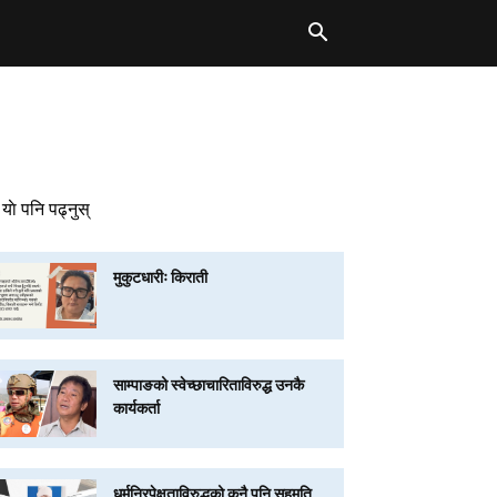
याे पनि पढ्नुस्
मुकुटधारीः किराती
साम्पाङको स्वेच्छाचारिताविरुद्ध उनकै
कार्यकर्ता
धर्मनिरपेक्षताविरुद्धको कुनै पनि सहमति