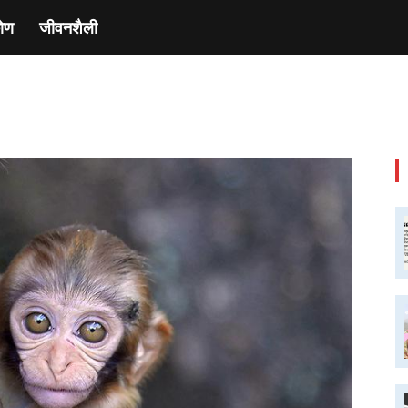
ाेण
जीवनशैली