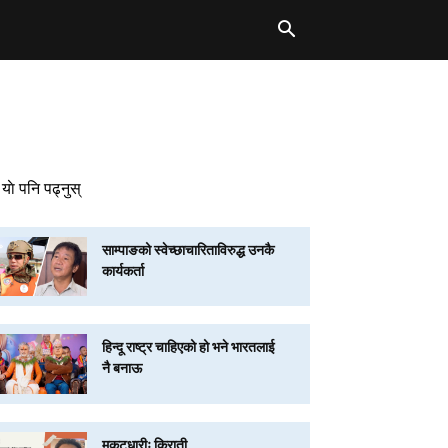
याे पनि पढ्नुस्
साम्पाङको स्वेच्छाचारिताविरुद्ध उनकै
कार्यकर्ता
हिन्दू राष्ट्र चाहिएको हो भने भारतलाई
नै बनाऊ
मुकुटधारीः किराती