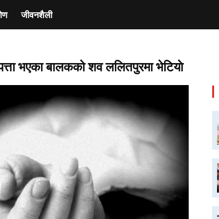
ाेण
जीवनशैली
पत्ता भएका बालकको शव ललितपुरमा भेटियाे