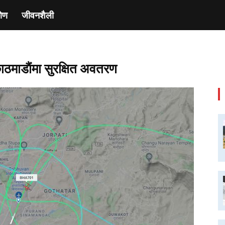
ाेण
जीवनशैली
काठमाडाैंमा सुरक्षित अवतरण