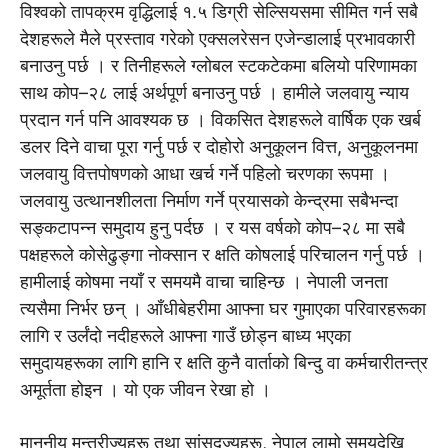
विश्वको तापक्रम वृद्धिलाई १.५ डिग्री सेल्सियसमा सीमित गर्न सबै
देशहरूले मैले प्रस्ताव गरेको एक्सलरेसन एजेन्डालाई प्रभावकारी
बनाउनु पर्छ । र तिनीहरूले ग्लोबल स्टकटेकमा बलियो परिणामका
साथ कोप–२८ लाई अर्थपूर्ण बनाउनु पर्छ । हामीले जलवायु न्याय
प्रदान गर्न पनि आवश्यक छ । विकसित देशहरूले वार्षिक एक खर्ब
डलर दिने वाचा पूरा गर्नु पर्छ र दोहोरो अनुकूलन वित्त, अनुकूलनमा
जलवायु वित्तपोषणको आधा खर्च गर्ने पहिलो चरणका रूपमा ।
जलवायु उत्थानशीलता निर्माण गर्ने प्रयासको केन्द्रमा सबैभन्दा
सङ्कटापन्न समुदाय हुनु पर्दछ । र यस वर्षको कोप–२८ मा सबै
पक्षहरूले कोसेढुङ्गा नोक्सान र क्षति कोषलाई परिचालन गर्नु पर्छ ।
हामीलाई कोषमा नयाँ र समयमै वाचा चाहिन्छ । नेपाली जनता
त्यसैमा निर्भर छन् । आँधीबेहरीमा आफ्ना घर गुमाएका परिवारहरूका
लागि र उर्लंदो नदीहरूले आफ्ना गाउँ छोड्न बाध्य भएका
समुदायहरूका लागि हानि र क्षति कुनै वार्ताको बिन्दु वा कर्मचारीतन्त्र
अमूर्तता होइन । यो एक जीवन रेखा हो ।
माननीय मन्त्रीज्यूहरू तथा सांसदज्यूहरू, नेपाल लामो समयदेखि