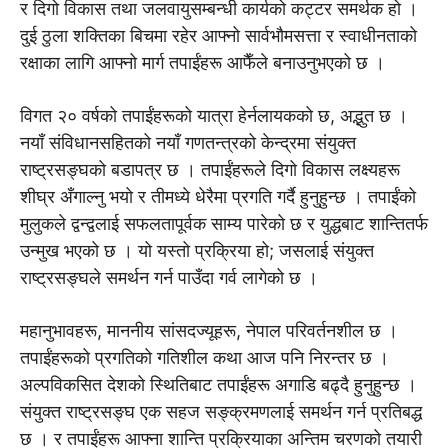
र दिगो विकास तथा जलवायुसम्बन्धी कार्यको कट्टर समर्थक हो ।
दुई ठुला शक्तिका बिचमा रहेर आफ्नो सार्वभौमसत्ता र स्वाधीनताको
रक्षाका लागि आफ्नो मार्ग तपाईंहरू आफैँले बनाउनुभएको छ ।
विगत २० वर्षको तपाईंहरूको यात्रा हेर्नलायकको छ, अद्भुत छ ।
नयाँ संविधानसहितको नयाँ गणतन्त्रको केन्द्रमा संयुक्त
राष्ट्रसङ्घको बडापत्र छ । तपाईंहरूले दिगो विकास लक्ष्यहरू
शीघ्र अँगाल्नु भयो र तीमध्ये धेरैमा प्रगति गर्दै हुनुहुन्छ । तपाईंको
मुलुकले द्वन्द्वलाई सफलतापूर्वक साम्य पारेको छ र युद्धबाट शान्तितर्फ
उन्मुख भएको छ । यो यस्तो प्रक्रिया हो; जसलाई संयुक्त
राष्ट्रसङ्घले समर्थन गर्न पाउँदा गर्व लागेको छ ।
महानुभावहरू, माननीय सांसदज्यूहरू, नेपाल परिवर्तनशील छ ।
तपाईंहरूको प्रगतिको गतिशील कथा आज पनि निरन्तर छ ।
अल्पविकसित देशको स्थितिबाट तपाईंहरू अगाडि बढ्दै हुनुहुन्छ ।
संयुक्त राष्ट्रसङ्घ एक सहज सङ्क्रमणलाई समर्थन गर्न प्रतिबद्ध
छ । र तपाईंहरू आफ्ना शान्ति प्रक्रियाका अन्तिम चरणको तयारी