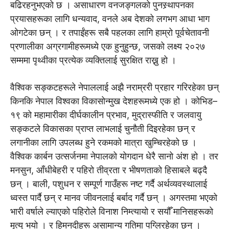
बढिरहनुभएको छ । असाधारण वनजङ्गलको पुनस्र्थापनका
प्रयासहरूका लागि धन्यवाद, वनले अब देशको लगभग आधा भाग
ओगटेका छन् । र तपाईंहरू सबै पहलका लागि हाम्रो पूर्वचेतावनी
प्रणालीका अग्रगामीहरूमध्ये एक हुनुहुन्छ, जसको लक्ष्य २०२७
सम्ममा पृथ्वीका प्रत्येक व्यक्तिलाई सुरक्षित राख्नु हो ।
वैश्विक सङ्कटहरूले नेपाललाई अझै नराम्ररी प्रहार गरिरहेका छन्
किनकि नेपाल विश्वका विकासोन्मुख देशहरूमध्ये एक हो । कोभिड–
१९ को महामारीका दीर्घकालीन प्रभाव, मुद्रास्फीति र जलवायु
सङ्कटले विकासका प्राप्त लाभलाई चुनौती दिइरहेका छन् र
लगानीका लागि उपलब्ध हुने रकमको मात्रा खुम्चिरहेको छ ।
वैश्विक कार्बन उत्सर्जनमा नेपालको योगदान धेरै सानो अंश हो । तर
मनसुन, आँधीबेहरी र पहिरो तीव्रता र भीषणताको हिसाबले बढ्दै
छन् । बाली, पशुधन र सम्पूर्ण गाउँहरू नष्ट गर्दै अर्थव्यवस्थालाई
ध्वस्त पार्दै छन् र मानव जीवनलाई बर्बाद गर्दै छन् । अगस्तमा भएको
भारी वर्षाले ल्याएको पहिरोले विनाश निम्त्यायो र सयौँ मानिसहरूको
मृत्यु भयो । र हिमनदीहरू असामान्य गतिमा पग्लिरहेका छन् ।