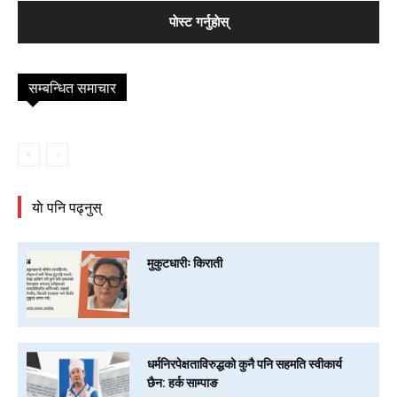
सम्बन्धित समाचार
याे पनि पढ्नुस्
मुकुटधारीः किराती
धर्मनिरपेक्षताविरुद्धको कुनै पनि सहमति स्वीकार्य
छैन: हर्क साम्पाङ