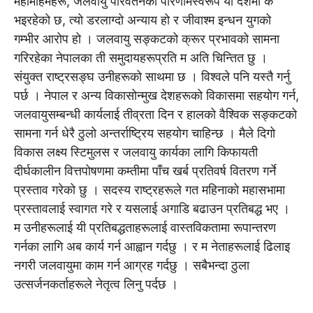
महामहिमहरू, जलवायु परिवर्तनको परिणामस्वरूप यो देशमा के
भइरहेको छ, त्यो डरलाग्दो अन्याय हो र जीवाश्म इन्धन युगको
गम्भीर आरोप हो । जलवायु सङ्कटको क्रूर प्रभावको सामना
गरिरहेका नेपालका ती समुदायहरूप्रति म अति चिन्तित छु ।
संयुक्त राष्ट्रसङ्घ उनीहरूको साथमा छ । विश्वले पनि यस्तै गर्नु
पर्छ । नेपाल र अन्य विकासोन्मुख देशहरूको विकासमा सहयोग गर्न,
जलवायुसम्बन्धी कार्यलाई तीव्रता दिन र हालको वैश्विक सङ्कटको
सामना गर्न धेरै ठुलो अन्तर्राष्ट्रिय सहयोग चाहिन्छ । मैले दिगो
विकास लक्ष्य स्टिमुलस र जलवायु कार्यका लागि किफायती
दीर्घकालीन वित्तपोषणमा कम्तीमा पाँच खर्ब प्रतिवर्ष वितरण गर्ने
प्रस्ताव गरेको छु । सदस्य राष्ट्रहरूले गत महिनाको महासभामा
प्रस्तावलाई स्वागत गरे र यसलाई अगाडि बढाउन प्रतिबद्ध भए ।
म उनीहरूलाई यी प्रतिबद्धताहरूलाई वास्तविकतामा रूपान्तरण
गर्नका लागि अब कार्य गर्न आह्वान गर्दछु । र म नेताहरूलाई ढिलाइ
नगरी जलवायुमा काम गर्न आग्रह गर्दछु । सबैभन्दा ठुला
उत्सर्जनकर्ताहरूले नेतृत्व लिनु पर्दछ ।