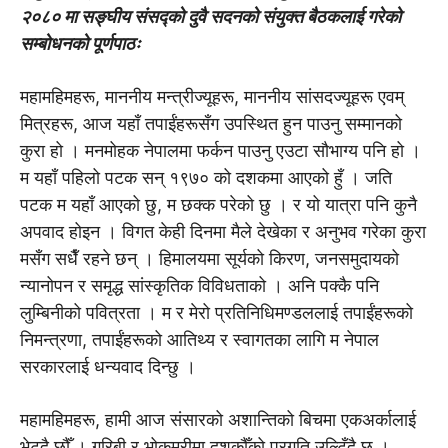
२०८० मा सङ्घीय संसद्काे दुवै सदनको संयुक्त बैठकलाई गरेको
सम्बोधनको पूर्णपाठः
महामहिमहरू, माननीय मन्त्रीज्यूहरू, माननीय सांसदज्यूहरू एवम्
मित्रहरू, आज यहाँ तपाईंहरूसँग उपस्थित हुन पाउनु सम्मानको
कुरा हो । मनमोहक नेपालमा फर्कन पाउनु एउटा सौभाग्य पनि हो ।
म यहाँ पहिलो पटक सन् १९७० को दशकमा आएको हुँ । जति
पटक म यहाँ आएको छु, म छक्क परेको छु । र यो यात्रा पनि कुनै
अपवाद होइन । विगत केही दिनमा मैले देखेका र अनुभव गरेका कुरा
मसँग सधैँ रहने छन् । हिमालयमा सूर्यको किरण, जनसमुदायको
न्यानोपन र समृद्ध सांस्कृतिक विविधताको । अनि पक्कै पनि
लुम्बिनीको पवित्रता । म र मेरो प्रतिनिधिमण्डललाई तपाईंहरूको
निमन्त्रणा, तपाईंहरूको आतिथ्य र स्वागतका लागि म नेपाल
सरकारलाई धन्यवाद दिन्छु ।
महामहिमहरू, हामी आज संसारको अशान्तिको बिचमा एकअर्कालाई
भेट्दै छौँ । गरिबी र भोकमरीमा दशकौँको प्रगति उल्टिँदै छ ।