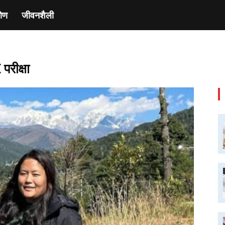
ाेण
जीवनशैली
परीक्षा