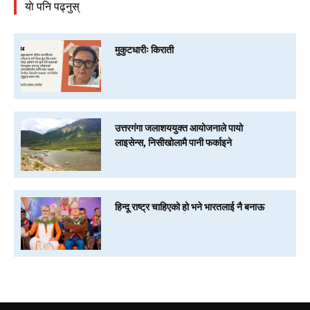
याे पनि पढ्नुस्
मुकुटधारीः किराती
उत्तरगंगा जलाशययुक्त आयोजनाले पायो
लाइसेन्स, निसीखोलामै पानी फर्काइने
हिन्दू राष्ट्र चाहिएको हो भने भारतलाई नै बनाऊ