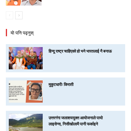
याे पनि पढ्नुस्
हिन्दू राष्ट्र चाहिएको हो भने भारतलाई नै बनाऊ
मुकुटधारीः किराती
उत्तरगंगा जलाशययुक्त आयोजनाले पायो
लाइसेन्स, निसीखोलामै पानी फर्काइने