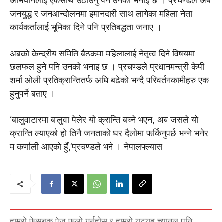
अभियानलाई एकसाथ उठाउनु पर्ने उनको भनाइ छ । प्रचण्डले अब
जनयुद्ध र जनआन्दोलनमा इमानदारी साथ लागेका महिला नेता
कार्यकर्तालाई भूमिका दिने पनि प्रतिबद्धता जनाए ।
अबको केन्द्रीय समिति बैठकमा महिलालाई नेतृत्व दिने विषयमा
छलफल हुने पनि उनको भनाइ छ । प्रचण्डले प्रधानमन्त्री केपी
शर्मा ओली प्रतिक्रान्तितर्फ अघि बढेको भन्दै परिवर्तनकामीहरु एक
हुनुपर्ने बताए ।
‘बालुवाटारमा बालुवा पेलेर यो क्रान्ति बच्ने भएन, अब जसले यो
क्रान्ति ल्याएको हो तिनै जनताको घर दैलोमा फर्किनुपर्छ भन्ने भनेर
म कर्णाली आएको हुँ,’प्रचण्डले भने । नेपालफ्ल्यास
हाम्रो फेसबुक पेज फलो गर्नुहोस् र हाम्रो युट्युब च्यानल पनि