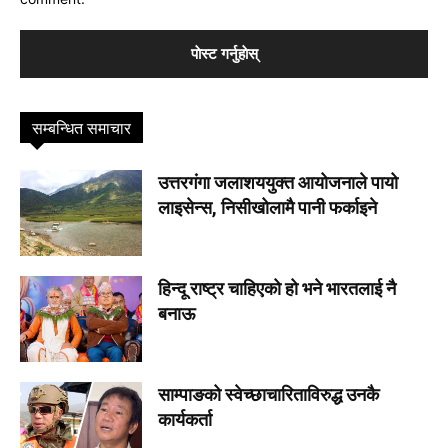
सम्बन्धित समाचार
उत्तरगंगा जलाशययुक्त आयोजनाले पायो
लाइसेन्स, निसीखोलामै पानी फर्काइने
हिन्दू राष्ट्र चाहिएको हो भने भारतलाई नै
बनाऊ
साम्पाङको स्वेच्छाचारिताविरुद्ध उनकै
कार्यकर्ता