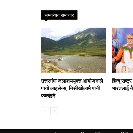
सम्बन्धित समाचार
उत्तरगंगा जलाशययुक्त आयोजनाले
हिन्दू राष्ट
पायो लाइसेन्स, निसीखोलामै पानी
भारतलाई न
फर्काइने