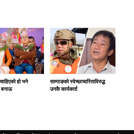
्र चाहिएको हो भने
साम्पाङको स्वेच्छाचारिताविरुद्ध
ै बनाऊ
उनकै कार्यकर्ता