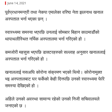
June 14, 2021
पूर्वप्रधानमन्त्री तथा नेकपा एमालेका वरिष्ठ नेता झलनाथ खनाल
अस्पताल भर्ना भएका छन् ।
स्वास्थ्यमा समस्या भएपछि उनलाई साेमबार बिहान काठमाडाैंकाे
थापाथलीस्थित नर्भिक अस्पतालमा भर्ना गरिएकाे हाे ।
कमजाेरी महसुस भएपछि डाक्टरहरुकाे सल्लाह अनुसार खनाललाई
अस्पताल भर्ना गरिएकाे हाे ।
खनाललाई यसअघि काेराेना संक्रमण भएकाे थियाे। काेराेनामुक्त
भइ अस्पतालबाट घर फर्केकाे केही दिनपछि उनकाे स्वास्थ्यमा फेरि
समस्या देखिएकाे हाे ।
अहिले उनकाे अवस्था सामान्य रहेकाे उनकाे निजी सचिवालयले
जनाएकाे छ ।