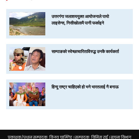
उत्तरगंगा जलाशययुक्त आयोजनाले पायो
लाइसेन्स, निसीखोलामै पानी फर्काइने
साम्पाङको स्वेच्छाचारिताविरुद्ध उनकै कार्यकर्ता
हिन्दू राष्ट्र चाहिएको हो भने भारतलाई नै बनाऊ
प्रकाशक/प्रधान सम्पादक: विजय चाम्लिङ । सम्पादक: विनिता राई । सूचना विभाग