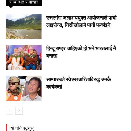
सम्बन्धित समाचार
उत्तरगंगा जलाशययुक्त आयोजनाले पायो
लाइसेन्स, निसीखोलामै पानी फर्काइने
हिन्दू राष्ट्र चाहिएको हो भने भारतलाई नै
बनाऊ
साम्पाङको स्वेच्छाचारिताविरुद्ध उनकै
कार्यकर्ता
याे पनि पढ्नुस्