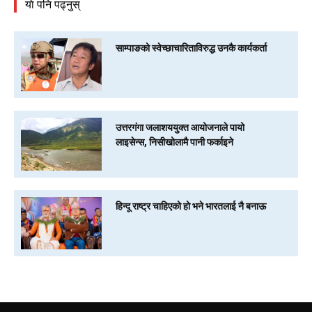
याे पनि पढ्नुस्
साम्पाङको स्वेच्छाचारिताविरुद्ध उनकै कार्यकर्ता
उत्तरगंगा जलाशययुक्त आयोजनाले पायो
लाइसेन्स, निसीखोलामै पानी फर्काइने
हिन्दू राष्ट्र चाहिएको हो भने भारतलाई नै बनाऊ