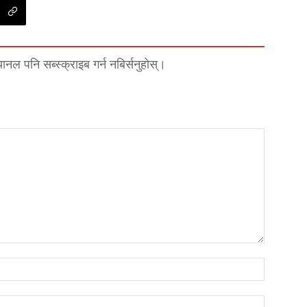
्यानल पनि सब्स्क्राइब गर्न नबिर्सनुहोस्।
नाम*
इमेल*