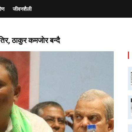
ाेण
जीवनशैली
िर, ठाकुर कमजाेर बन्दै