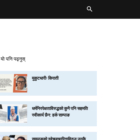
याे पनि पढ्नुस्
मुकुटधारीः किराती
धर्मनिरपेक्षताविरुद्धको कुनै पनि सहमति
स्वीकार्य छैन: हर्क साम्पाङ
साम्पाङको स्वेच्छाचारिताविरुद्ध उनकै