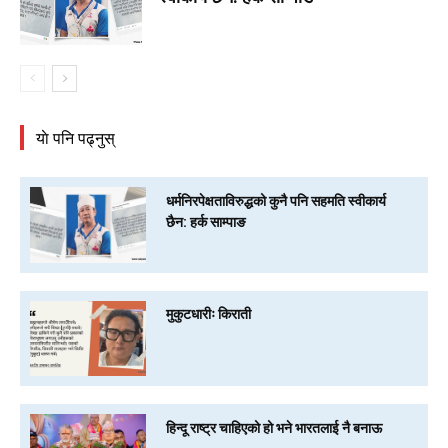
याे पनि पढ्नुस्
धर्मनिरपेक्षताविरुद्धको कुनै पनि सहमति स्वीकार्य
छैन: हर्क साम्पाङ
मुकुटधारीः किराती
हिन्दू राष्ट्र चाहिएको हो भने भारतलाई नै बनाऊ