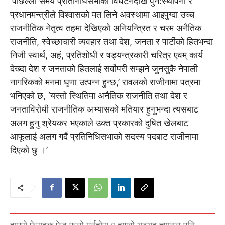
‘पछिल्लो समय प्रतिनिधिसभाको विघटनदेखि पुन:स्थापना र
प्रधानमन्त्रीले विश्वासको मत लिने अवस्थामा आइपुग्दा उच्च
राजनीतिक नेतृत्व तहमा देखिएको अनियन्त्रित र चरम अनैतिक
राजनीति, स्वेच्छाचारी व्यवहार तथा देश, जनता र पार्टीको हितभन्दा
निजी स्वार्थ, अहं, प्रतिशोधी र षड्यन्त्रकारी चरित्र एवम् कार्य
देख्दा देश र जनताको हितलाई सर्वोपरी सम्झने जुनसुकै नेपाली
नागरिकको मनमा घृणा उत्पन्न हुन्छ,’ रावलको राजीनामा पत्रमा
भनिएको छ, ‘यस्तो स्थितिमा अनैतिक राजनीति तथा देश र
जनताविरोधी राजनीतिक अभ्यासको मतियार हुनुभन्दा त्यसबाट
अलग हुनु श्रेयकर भएकाले उक्त प्रकारको दुषित खेलबाट
आफूलाई अलग गर्दै प्रतिनिधिसभाको सदस्य पदबाट राजीनामा
दिएको छु ।’
हाम्रो फेसबुक पेज फलो गर्नुहोस् र हाम्रो युट्युब च्यानल पनि